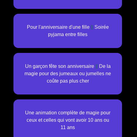
Pour l'anniversaire d'une fille
||
Soirée
pyjama entre filles
Un garçon fête son anniversaire
||
De la
magie pour des jumeaux ou jumelles ne
coûte pas plus cher
Une animation complète de magie pour
ceux et celles qui vont avoir 10 ans ou
11 ans