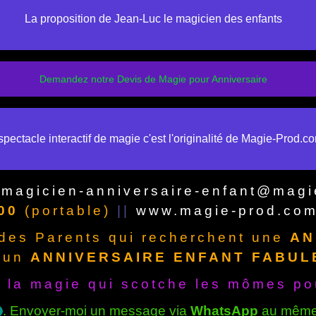
La proposition de Jean-Luc le magicien des enfants
Demandez notre Devis de Magie pour Anniversaire
pectacle interactif de magie c'est l'originalité de Magie-Prod.c
: magicien-anniversaire-enfant@mag
00
(portable)
||
www.magie-prod.co
 des Parents qui recherchent une
AN
 un
ANNIVERSAIRE ENFANT FABUL
 la magie qui scotche les mômes pou
. Envoyer-moi un message via
WhatsApp
au même 