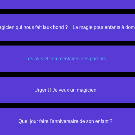
gicien qui nous fait faux bond ?
||
La magie pour enfants à domi
Les avis et commentaires des parents
Urgent ! Je veux un magicien
Quel jour faire l'anniversaire de son enfant ?