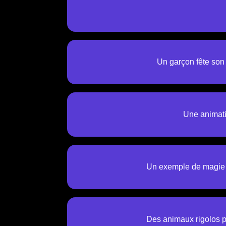
Un garçon fête son
Une animati
Un exemple de magie p
Des animaux rigolos p