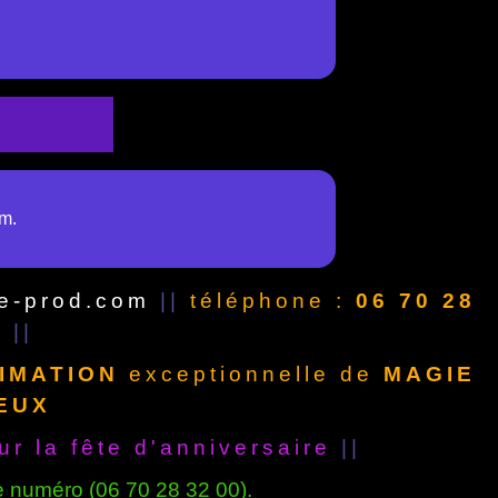
om.
ie-prod.com
||
téléphone :
06 70 28
m
||
IMATION
exceptionnelle de
MAGIE
EUX
r la fête d'anniversaire
||
numéro (06 70 28 32 00).