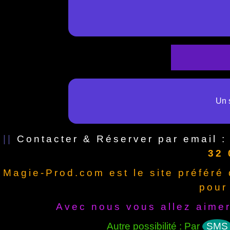
Un s
||
Contacter & Réserver par email 
32 
Magie-Prod.com est le site préféré
pour
Avec nous vous allez aimer
Autre possibilité : Par
SMS