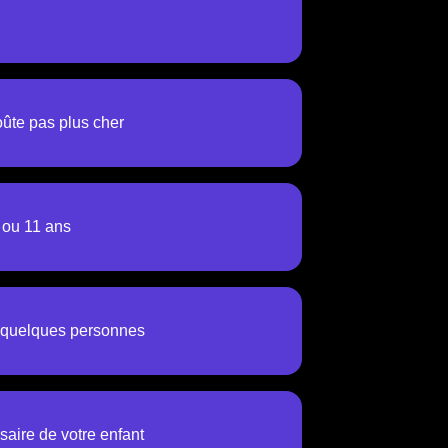
ûte pas plus cher
 ou 11 ans
r quelques personnes
rsaire de votre enfant