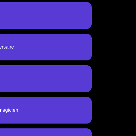
ersaire
 magicien