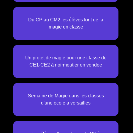
Du CP au CM2 les élèves font de la
magie en classe
Un projet de magie pour une classe de
CE1-CE2 à noirmoutier en vendée
Semaine de Magie dans les classes
d'une école à versailles