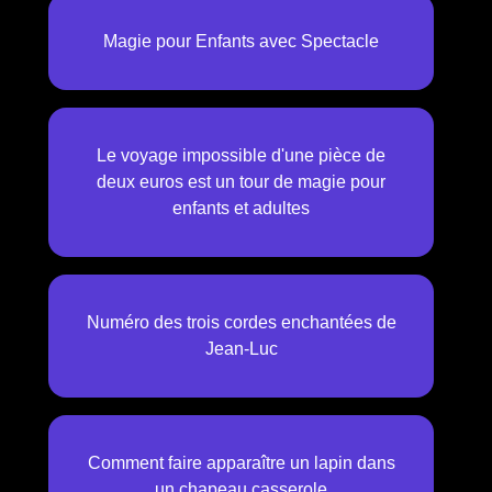
Magie pour Enfants avec Spectacle
Le voyage impossible d'une pièce de
deux euros est un tour de magie pour
enfants et adultes
Numéro des trois cordes enchantées de
Jean-Luc
Comment faire apparaître un lapin dans
un chapeau casserole