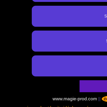
S
www.magie-prod.com
||
é