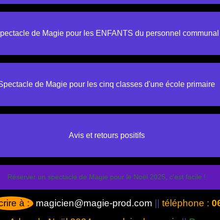
pectacle de Magie pour les ENFANTS du personnel communal
Spectacle de Magie pour les cinq classes d'une école primaire
Avis et retours positifs
Réserver un spectacle de Magie pour le Noël 2025, c'est facile !
crire à :
magicien@magie-prod.com
||
téléphone :
0