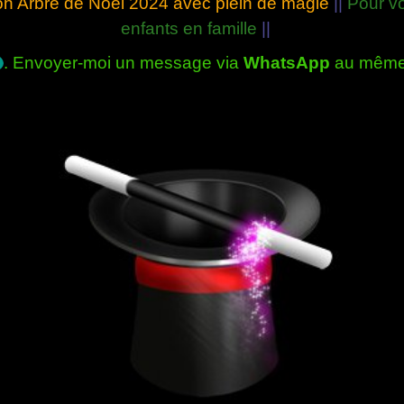
son Arbre de Noël 2024 avec plein de magie
||
Pour vo
enfants en famille
||
. Envoyer-moi un message via
WhatsApp
au même 