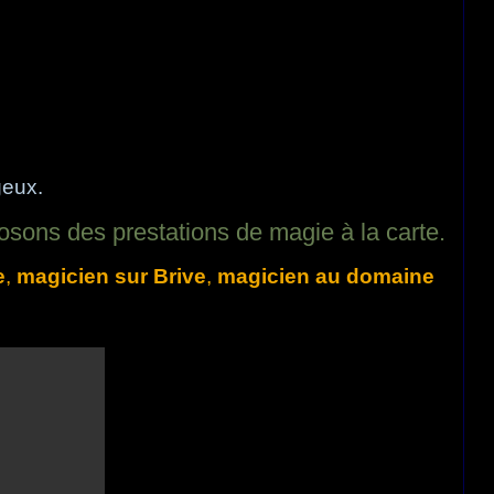
geux.
posons des prestations de magie à la carte.
e
,
magicien sur Brive
,
magicien au domaine