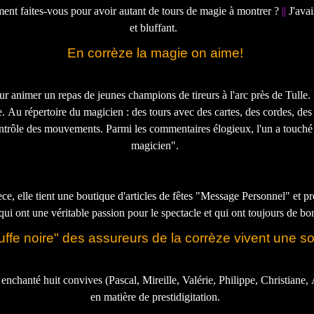
ent faites-vous pour avoir autant de tours de magie à montrer ?
||
J'avais déjà vu des mentalistes mais là chapeau c'est incompréhensible
et bluffant.
En corrèze la magie on aime!
 animer un repas de jeunes champions de tireurs à l'arc près de Tulle. 
. Au répertoire du magicien : des tours avec des cartes, des cordes, des
ontrôle des mouvements. Parmi les commentaires élogieux, l'un a touché sa
magicien".
ece, elle tient une boutique d'articles de fêtes "Message Personnel" et p
qui ont une véritable passion pour le spectacle et qui ont toujours de bo
truffe noire" des assureurs de la corrèze vivent une 
 et enchanté huit convives (Pascal, Mireille, Valérie, Philippe, Christian
en matière de prestidigitation.