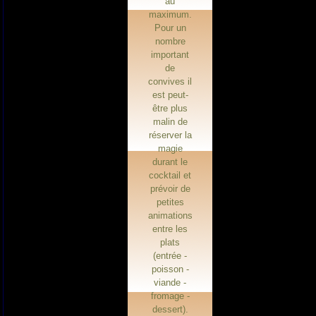
au
maximum.
Pour un
nombre
important
de
convives il
est peut-
être plus
malin de
réserver la
magie
durant le
cocktail et
prévoir de
petites
animations
entre les
plats
(entrée -
poisson -
viande -
fromage -
dessert).