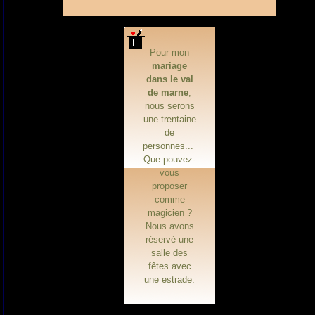
Pour mon
mariage
dans le val
de marne
,
nous serons
une trentaine
de
personnes...
Que pouvez-
vous
proposer
comme
magicien ?
Nous avons
réservé une
salle des
fêtes avec
une estrade.