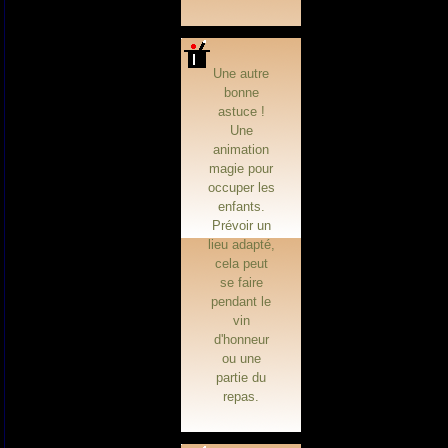
Une autre
bonne
astuce !
Une
animation
magie pour
occuper les
enfants.
Prévoir un
lieu adapté,
cela peut
se faire
pendant le
vin
d'honneur
ou une
partie du
repas.