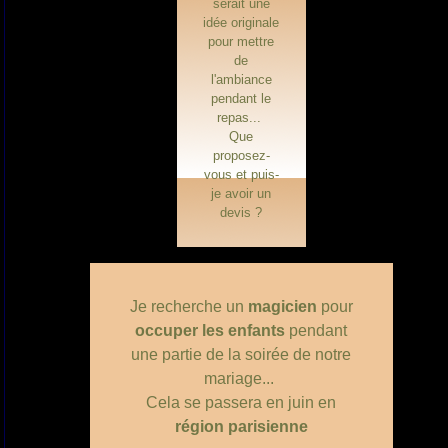
serait une
idée originale
pour mettre
de
l'ambiance
pendant le
repas...
Que
proposez-
vous et puis-
je avoir un
devis ?
Je recherche un
magicien
pour
occuper les enfants
pendant
une partie de la soirée de notre
mariage...
Cela se passera en juin en
région parisienne