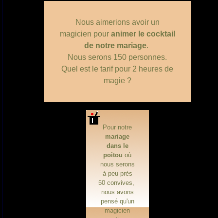
Nous aimerions avoir un
magicien pour
animer le cocktail
de notre mariage
.
Nous serons 150 personnes.
Quel est le tarif pour 2 heures de
magie ?
Pour notre
mariage
dans le
poitou
où
nous serons
à peu près
50 convives,
nous avons
pensé qu'un
magicien