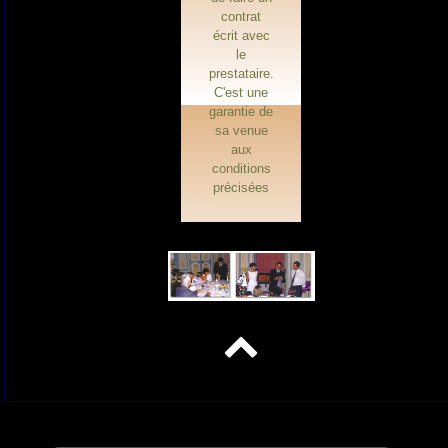
contrat
écrit avec
le
prestataire.
C'est une
garantie de
sa venue
aux
conditions
précisées