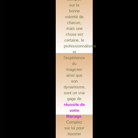
sur la
bonne
volonté de
chacun,
mais une
chose est
certaine, le
professionnalisme
et
l'expérience
du
magicien
ainsi que
son
dynamisme,
sont un vrai
gage de
réussite de
votre
Mariage
.
Comptez
sur lui pour
booster