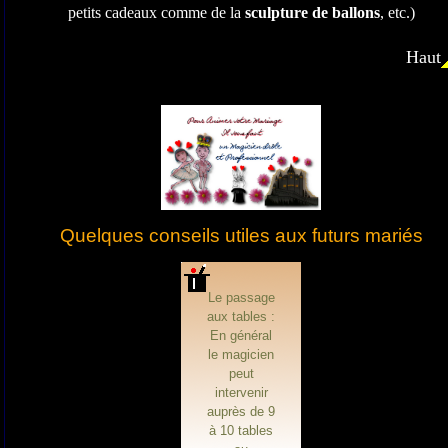
petits cadeaux comme de la
sculpture de ballons
, etc.)
Haut
Quelques conseils utiles aux futurs mariés
Le passage
aux tables :
En général
le magicien
peut
intervenir
auprès de 9
à 10 tables