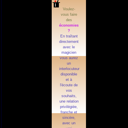
Voulez-
vous faire
des
économies
?
En traîtant
directement
avec le
magicien
vous aurez
un
interlocuteur
disponible
et à
l'écoute de
vos
souhaits,
une relation
privilégiée,
franche et
sincère,
avec un