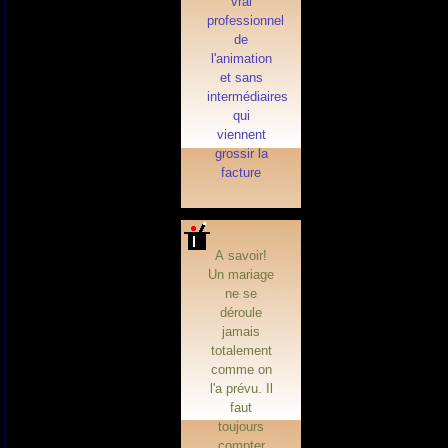
vrai
professionnel
de
l'animation
et sans
intermédiaires
qui
viennent
grossir la
facture
A savoir!
Un mariage
ne se
déroule
jamais
totalement
comme on
l'a prévu. Il
faut
toujours
compter