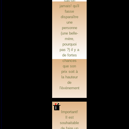
sait-on
jamais! qu'il
fasse
disparaître
une
personne
(une belle-
mère,
pourquoi
pas ?) il y a
de fortes
chances
que son
prix soit à
la hauteur
de
l'événement
Important!
Il est
souhaitable
de faire un