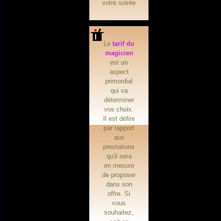
votre soirée
Le
tarif du
magicien
est un
aspect
primordial
qui va
déterminer
vos choix.
Il est défini
par rapport
aux
prestations
qu'il sera
en mesure
de proposer
dans son
offre. Si
vous
souhaitez,