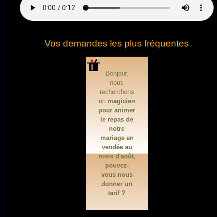
Vos demandes les plus fréquentes
Bonjour,
nous
recherchons
un
magicien
pour animer
le repas de
notre
mariage en
vendée au
mois d'août,
pouvez-
vous nous
donner un
tarif ?