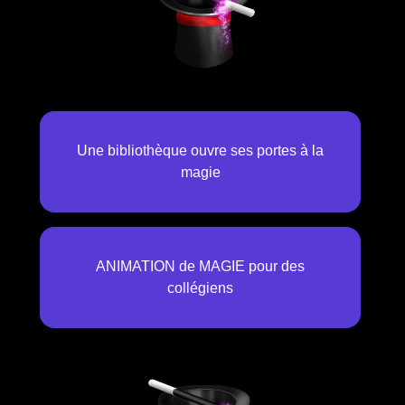
Une bibliothèque ouvre ses portes à la
magie
ANIMATION de MAGIE pour des
collégiens