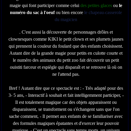
magie qui font participer comme celui
des petites glaces
ou
le
numéro du sac à l'oeuf
ou bien encore
le chapeau-casserole
du magicien
. C'est aussi la découverte de personnages drôles et
clownesques comme KIKI le petit clown et ses plumets jaunes
qui prennent la couleur du foulard que des enfants choisissent.
Autant dire de la grande magie pour petits en culotte courte et
le numéro des animaux du petit zoo fait découvrir un petit
ouistiti farceur et espiègle qui disparaît et se retrouve là où on
ne l'attend pas.
Bref ! Autant dire que ce spectacle est : - Très adapté pour des
3- 5 ans, - Interactif à souhait et fait intelligemment participer, -
Il est totalement magique car des objets apparaissent ou
disparaissent, se transforment ou s'échangent sans que l'on
sache comment, - Il permet aux enfants de se familiariser avec
des formules magiques épatantes et d'exercer leur pouvoir
magique, - C'est un spectacle sans temps morts, un univers