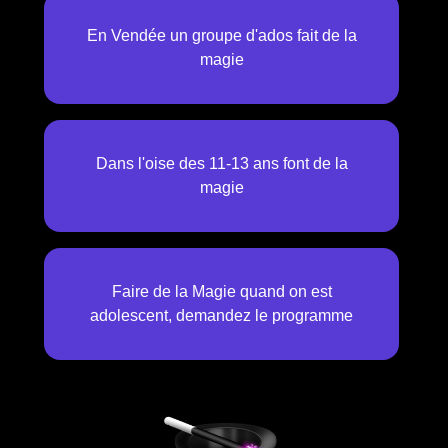
En Vendée un groupe d'ados fait de la
magie
Dans l'oise des 11-13 ans font de la
magie
Faire de la Magie quand on est
adolescent, demandez le programme