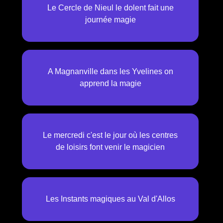
Le Cercle de Nieul le dolent fait une
journée magie
A Magnanville dans les Yvelines on
apprend la magie
Le mercredi c'est le jour où les centres
de loisirs font venir le magicien
Les Instants magiques au Val d'Allos